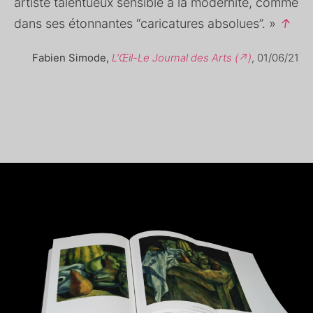
artiste talentueux sensible à la modernité, comme
dans ses étonnantes “caricatures absolues”. »
↑
Fabien Simode,
L’Œil-Le Journal des Arts (↗)
, 01/06/21